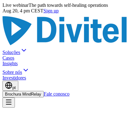
Live webinar
The path towards self-healing operations
Aug 20, 4 pm CEST
Sign up
Soluções
Casos
Insights
Sobre nós
Investidores
pt
Fale conosco
Brochura MindRelay