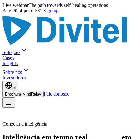
Live webinar
The path towards self-healing operations
Aug 20, 4 pm CEST
Sign up
Soluções
Casos
Insights
Sobre nós
Investidores
pt
Fale conosco
Brochura MindRelay
Conectar a inteligência
Inteligência em tempo real
acionável
em