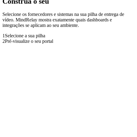
Construa o seu
portal MindRelay
Selecione os fornecedores e sistemas na sua pilha de entrega de
vídeo. MindRelay mostra exatamente quais dashboards e
integrações se aplicam ao seu ambiente.
1
Selecione a sua pilha
2
Pré-visualize o seu portal
Quais fornecedores estão na sua pilha?
Selecione todos os sistemas que utiliza. MindRelay tem agentes de
dados e dashboards pré-configurados para cada um.
Infraestrutura de vídeo
Codificação, transcodificação, entrega CDN e infraestrutura de
origem
H
A
M