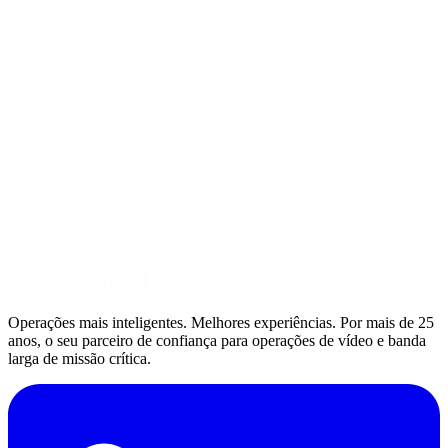
N
C
NPAW / Youbora
Conviva
Análises de QoE
Análises de transmissão
A
Agama Technologies
Monitorização de qualidade de fluxo
Selecione pelo menos um fornecedor para continuar
Pré-visualize o seu portal
Operações mais inteligentes. Melhores experiências. Por mais de 25
anos, o seu parceiro de confiança para operações de vídeo e banda
larga de missão crítica.