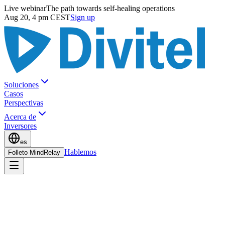
Live webinar
The path towards self-healing operations
Aug 20, 4 pm CEST
Sign up
Soluciones
Casos
Perspectivas
Acerca de
Inversores
es
Hablemos
Folleto MindRelay