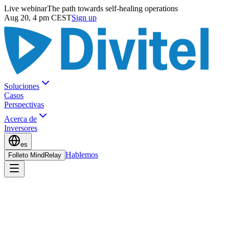
Live webinar
The path towards self-healing operations
Aug 20, 4 pm CEST
Sign up
Soluciones
Casos
Perspectivas
Acerca de
Inversores
es
Hablemos
Folleto MindRelay