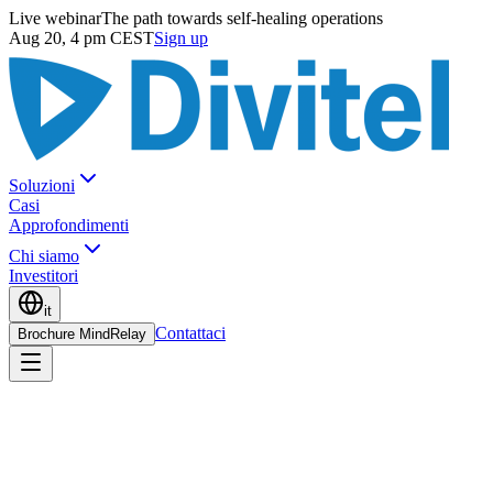
Live webinar
The path towards self-healing operations
Aug 20, 4 pm CEST
Sign up
Soluzioni
Casi
Approfondimenti
Chi siamo
Investitori
it
Contattaci
Brochure MindRelay