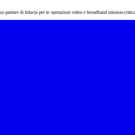
tuo partner di fiducia per le operazioni video e broadband mission-critica